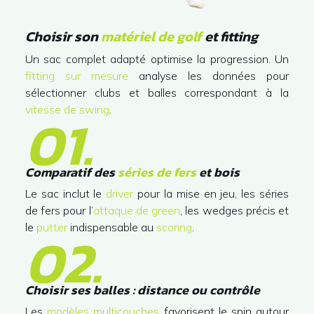
Choisir son
matériel de golf
et fitting
Un sac complet adapté optimise la progression. Un
fitting sur mesure
analyse les données pour
sélectionner clubs et balles correspondant à la
vitesse de swing
.
01.
Comparatif des
séries de fers
et bois
Le sac inclut le
driver
pour la mise en jeu, les séries
de fers pour l’
attaque de green
, les wedges précis et
le
putter
indispensable au
scoring
.
02.
Choisir ses balles : distance ou contrôle
Les
modèles multicouches
favorisent le spin autour