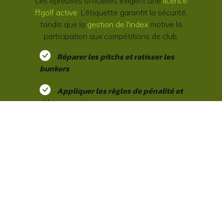
Les épreuves officielles exigent une
licence
ffgolf active
. L’étiquette garantit la sécurité,
tandis que la
gestion de l'index
motive la
participation aux compétitions de club.
Réparer les pitchs et ratisser les
bunkers
Appliquer les règles de pénalité et
dégagement
Maintenir un temps de jeu contre le
jeu lent
Enregistrer sa carte de score pour le
handicap