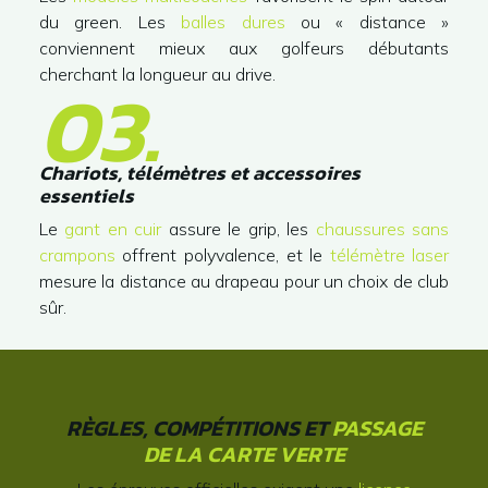
du green. Les
balles dures
ou « distance »
conviennent mieux aux golfeurs débutants
cherchant la longueur au drive.
03.
Chariots, télémètres et accessoires
essentiels
Le
gant en cuir
assure le grip, les
chaussures sans
crampons
offrent polyvalence, et le
télémètre laser
mesure la distance au drapeau pour un choix de club
sûr.
RÈGLES, COMPÉTITIONS ET
PASSAGE
DE LA CARTE VERTE